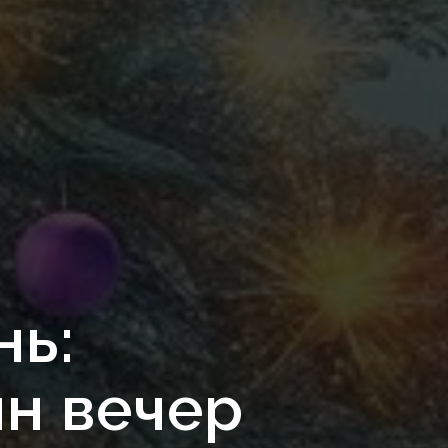
нь:
ин вечер