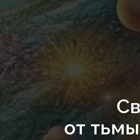
Св
от тьмы