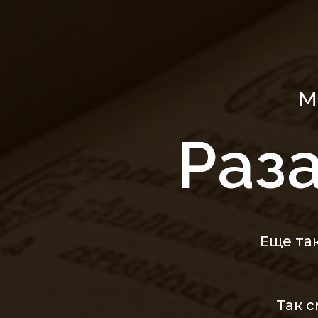
М
Раз
Еще та
Так 