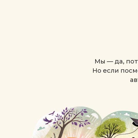
Мы — да, по
Но если посм
ав