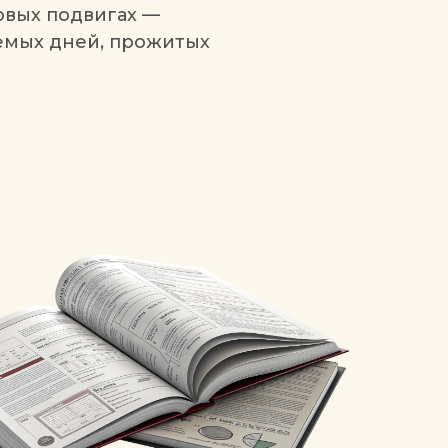
овых подвигах —
емых дней, прожитых