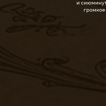
и сиюминут
громкое 