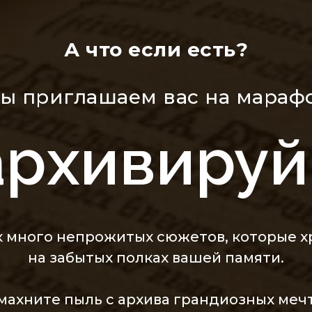
А что если есть?
ы приглашаем вас на мараф
архивируй 
к много непрожитых сюжетов, которые х
на забытых полках вашей памяти.
смахните пыль с архива грандиозных меч