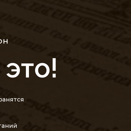
он
это!
ранятся
таний