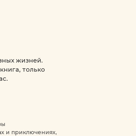
зных жизней.
книга, только
ас.
вы
х и приключениях,