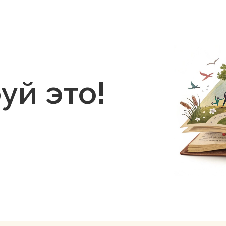
уй это!