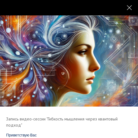
Марафон
Тонкая линия силы
Найдите свой баланс между мягкостью и устойчивостью
за 7 дней — и научитесь жить, не теряя себя, несмотря на
любые жизненные бури!
Регистрация
Запись видео-сессии "Гибкость мышления через квантовый
подход"
Приветствую Вас