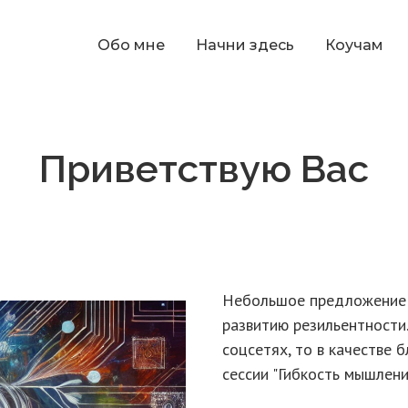
Обо мне
Начни здесь
Коучам
Приветствую Вас
Небольшое предложение д
развитию резильентности.
соцсетях, то в качестве 
сессии "Гибкость мышлен