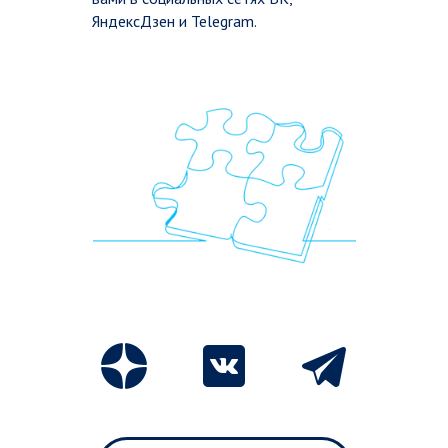
ЯндексДзен и Telegram.