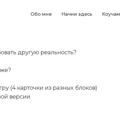
Обо мне
Начни здесь
Коучам
овать другую реальность?
бже?
ру (4 карточки из разных блоков)
ной версии