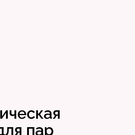
ическая
для пар