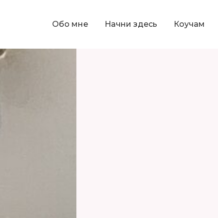
Обо мне
Начни здесь
Коучам