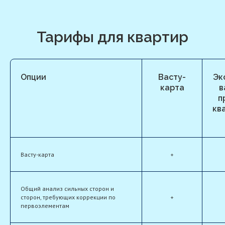
Тарифы для квартир
Опции
Васту-
Эк
карта
в
п
кв
Васту-карта
+
Общий анализ сильных сторон и
сторон, требующих коррекции по
+
первоэлементам