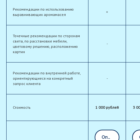
Рекомендации по использованию
+
выравнивающих аромамасел
Точечные рекомендации по сторонам
света, по расстановке мебели,
-
цветовому решению, расположению
картин
Рекомендации по внутренней работе,
ориентирующиеся на конкретный
-
запрос клиента
Стоимость
1 000 рублей
3 0
Оплатить