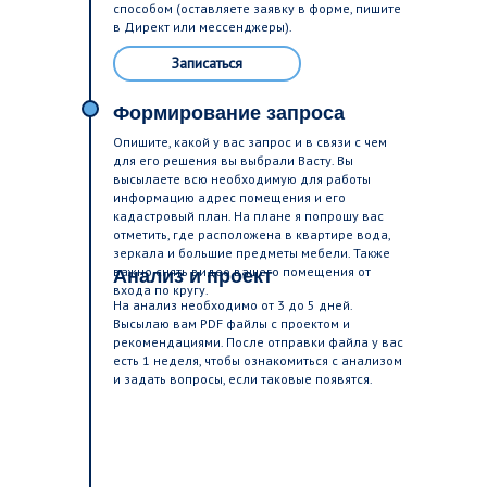
способом (оставляете заявку в форме, пишите
в Директ или мессенджеры).
Записаться
Формирование запроса
Опишите, какой у вас запрос и в связи с чем
для его решения вы выбрали Васту. Вы
высылаете всю необходимую для работы
информацию адрес помещения и его
кадастровый план. На плане я попрошу вас
отметить, где расположена в квартире вода,
зеркала и большие предметы мебели. Также
важно снять видео вашего помещения от
Анализ и проект
входа по кругу.
На анализ необходимо от 3 до 5 дней.
Высылаю вам PDF файлы с проектом и
рекомендациями. После отправки файла у вас
есть 1 неделя, чтобы ознакомиться с анализом
и задать вопросы, если таковые появятся.