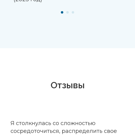
Я столкнулась со сложностью
сосредоточиться, распределить свое
время, постоянно отвлекаюсь
и «улетаю», не умею планировать,
распределять свое время, сложности
в уборке, все хранится хаотично и все
поверхности заняты, все это повышает
уровень тревожности и уровень
недовольства собой. В результате
научилась планировать и пользоваться
ежедневником, выгрузила туда
информацию из головы и понизила
уровень тревожности. Поняла многие
вещи о хранении вещей в доме,
облегчила и упростила себе жизнь,
внедрив методы, о которых узнала
в ходе встреч.